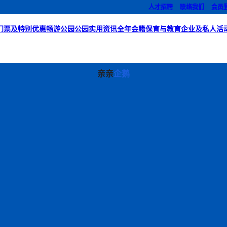
人才招聘
联络我们
会员
门票及特别优惠
畅游公园
公园实用资讯
全年会籍
保育与教育
企业及私人活
亲亲
企鹅