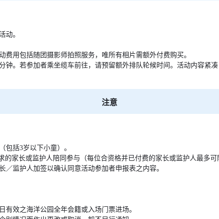
活动。
动费用包括随团摄影师拍照服务，唯所有相片需额外付费购买。
0分钟。若参加者乘坐缆车前往，请预留额外排队轮候时间。活动内容紧
注意
（包括3岁以下小童）。
要求的家长或监护人陪同参与（每位合资格并已付费的家长或监护人最多可陪
家长／监护人加签以确认同意活动参加者申报表之内容。
日有效之海洋公园全年会籍或入场门票进场。