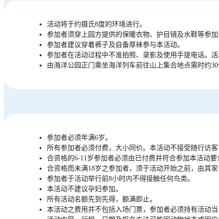
活动将于约摄氏8度的环境进行。
参加者须穿上园方提供的保暖衣物、护目镜及水鞋等参加
参加者建议穿着裤子及自备厚袜参与本活动。
参加者在活动过程中不准拍照、录影及使用手提电话。活
由海洋公园正门乘坐海洋列车前往山上集合地点需时约3
参加者必须年满6岁。
所有参加者必须付费，大小同价。本活动不接受随行访客
合资格的6-11岁参加者必须由已付费并符合参加本活动
合资格而未满18岁之参加者，须于活动开始之前，由其
参加者于活动举行前8小时内不得接触任何鸟类。
本活动不建议孕妇参加。
所有活动名额先到先得，额满即止。
本活动之费用并不包括入场门票，参加者必须持有活动当