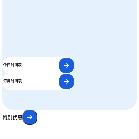
海滨乐园 / 梦幻水都
*会因天气影响而延迟或取消
早上10:00
早上11:20
下午1:00
下午2:30
下午4:00
下午5:30
今日时间表
每月时间表
特别优惠