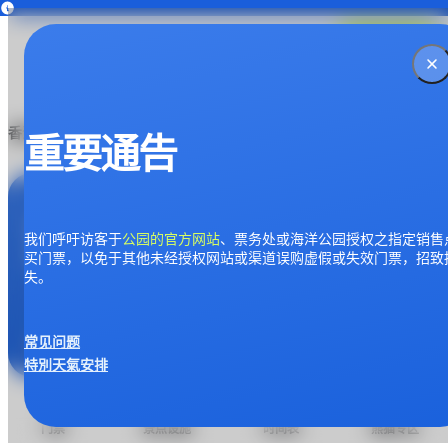
公园开放时间
Park Admission Queue Time
停车场使用率
香
购买门票
--
°C
-
-
-
港
香港大熊猫直播 立即观看！
海
重要通告
洋
保育大自然，
公
我们呼吁访客于
公园的官方网站
、票务处或海洋公园授权之指定销售
由您开始
买门票，以免于其他未经授权网站或渠道误购虚假或失效门票，招致
园
失。
官
常见问题
立即捐款
特別天氣安排
方
网
门票
景点设施
时间表
熊猫专区