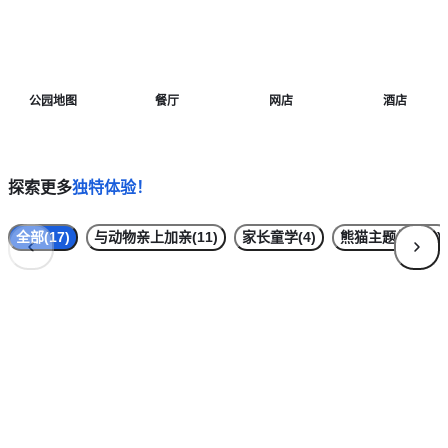
站
公园地图
餐厅
网店
酒店
探索更多
独特体验！
全部(17)
与动物亲上加亲(11)
家长童学(4)
熊猫主题体验(2)
动物亲上加亲
家长
＂鱼＂乐零距离 x 鲨鱼鳐鱼幕后探秘
快