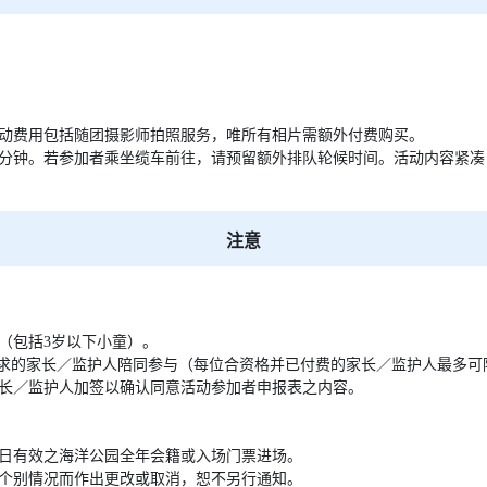
动费用包括随团摄影师拍照服务，唯所有相片需额外付费购买。
5分钟。若参加者乘坐缆车前往，请预留额外排队轮候时间。活动内容紧
注意
（包括3岁以下小童）。
要求的家长／监护人陪同参与（每位合资格并已付费的家长／监护人最多可陪
家长／监护人加签以确认同意活动参加者申报表之内容。
日有效之海洋公园全年会籍或入场门票进场。
个别情况而作出更改或取消，恕不另行通知。