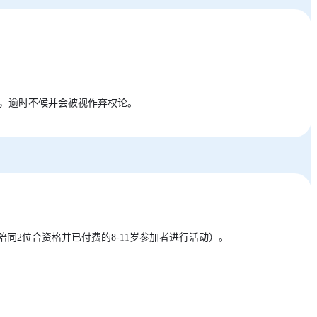
凑，逾时不候并会被视作弃权论。
同2位合资格并已付费的8-11岁参加者进行活动）。