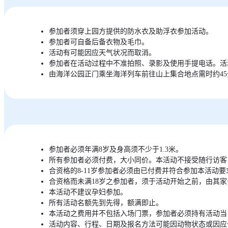
参加者须穿上园方提供的防水衣及助浮衣参加活动。
参加者可自备后备衣物及毛巾。
活动有可能因应天气状况而取消。
参加者在活动过程中不准拍照、录影及使用手提电话。活
由海洋公园正门乘坐海洋列车前往山上集合地点需时约4
参加者必须年满8岁及身高须不少于1.3米。
所有参加者必须付费，大小同价。本活动不接受随行访客
合资格的8-11岁参加者必须由已付费并符合参加本活动
合资格而未满18岁之参加者，须于活动开始之前，由其
本活动不建议孕妇参加。
所有活动名额先到先得，额满即止。
本活动之费用并不包括入场门票，参加者必须持有活动当
活动内容、行程、日期及报名方法可能因动物状态或因应