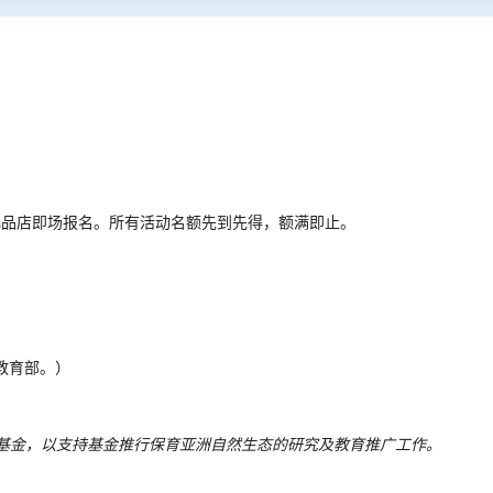
＂礼品店即场报名。所有活动名额先到先得，额满即止。
及教育部。）
基金，以支持基金推行保育亚洲自然生态的研究及教育推广工作。