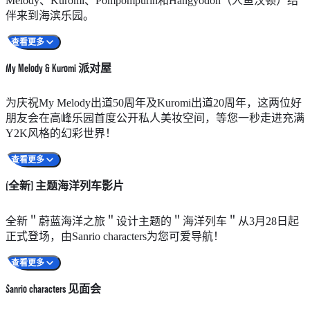
Melody、Kuromi、Pompompurin和Hangyodon（人鱼汉顿）结
的趴地造型等您来打卡！穿过花园拱门，以30周年为主题的花
伴来到海滨乐园。
圃装置将映入眼帘，两旁各有布丁造型园艺装饰，可爱到冒
查看更多
泡！来到Pompompurin的翠绿小屋，当然要跟好友在门前留
影，您还可以在长椅跟Pompompurin坐在一起开心打卡，加上
My Melody & Kuromi 派对屋
花园不时吹出的泡泡，营造超绝梦幻感！
秘密花园特别增设＂Sanrio characters游园大作战＂2个全新互
准备展开神秘的海底探险！登上潜水艇前，首先为您的代表角
为庆祝My Melody出道50周年及Kuromi出道20周年，这两位好
动装置，记得用上您的＂Sanrio characters游园探险卡＂触发特
色选择造型和装备，海洋动物大使——海豚、角鹏及鲨鱼会带
朋友会在高峰乐园首度公开私人美妆空间，等您一秒走进充满
效，集齐全园神奇体验！
您穿过水底光影隧道，与各Sanrio成员来到传说中的海底城
Y2K风格的幻彩世界！
条款及守则
镇，却发现海洋王国出现了能量危机，需要您帮忙找回彩虹珍
查看更多
珠贝！集齐宝物后诚心许愿，就可以获得神奇力量漫游海洋，
还可以邂逅不可思议的海洋生物，令城镇重现缤纷色彩！到了
[全新] 主题海洋列车影片
旅程尾声，别忘了与您的Sanrio探险搭档合影留念！
条款及守则
从粉色和紫色主题的化妆桌、复古电视机到可爱的角色造型沙
全新＂蔚蓝海洋之旅＂设计主题的＂海洋列车＂从3月28日起
发，处处都是满载惊喜的绝佳打卡点，充满少女氛围感！来到
正式登场，由Sanrio characters为您可爱导航！
霓虹灯点缀的游戏室，您和闺蜜可以在跳舞机大秀舞技，再到
查看更多
超梦幻的派对房，在闪闪镜球下与My Melody与Kuromi开心合
影，感受她们甜美又俏皮的可爱魅力！
Sanrio characters 见面会
条款及守则