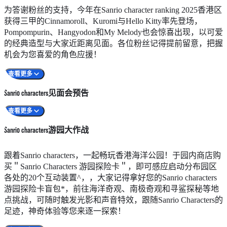
在连接海滨乐园和高峰乐园的旅程中，穿上潜水衣的Sanrio
为答谢粉丝的支持，今年在Sanrio character ranking 2025香港区
characters会在车内的多媒体影片带您探索深海，沿途还以可跟
获得三甲的Cinnamoroll、Kuromi与Hello Kitty率先登场，
缤纷的海洋生物打招呼。到站后，您即可继续游走山上和山下
Pompompurin、Hangyodon和My Melody也会惊喜出现，以可爱
的Sanrio characters景点，尽情玩乐！
的经典造型与大家近距离见面。各位粉丝记得提前留意，把握
机会为您喜爱的角色应援！
查看更多
海滨乐园
Sanrio characters见面会预告
地点
Sanrio characters深海梦幻探险内
日期
2026年6月 6-7日、13-14日、19-21日及27-28日
查看更多
2026年8月8日（六）
Sanrio characters游园大作战
2026年7月 1日、4-5日、11-12日、18-19日及25-2
地点
角色
日
Sanrio characters深海梦幻探险内（海滨乐园）
Hangyod
跟着Sanrio characters，一起畅玩香港海洋公园！于园内商店购
高峰乐园广场（近海洋列车高峰站）
My Melo
2026年8月 1-2日、8-9日、15-16日、18-19日及22
买＂Sanrio Characters 游园探险卡＂，即可感应启动分布园区
或 Kurom
23日
各处的20个互动装置^，，大家记得拿好您的Sanrio characters
时间
下午12:30、下午2:30、下午4:00、下午6:00
游园探险卡盲包*，前往海洋奇观、南极奇观和寻鲨探秘等地
点挑战，可随时触发光影和声音特效，跟随Sanrio Characters的
2026年8月9日（日）
足迹，神奇体验等您来逐一探索！
地点
角色
近海洋列车高峰站