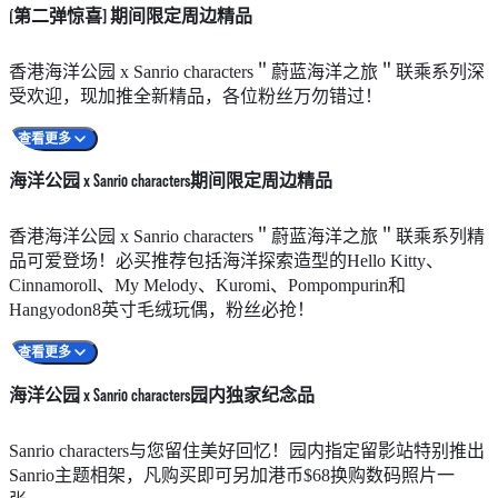
[第二弹惊喜] 期间限定周边精品
香港海洋公园 x Sanrio characters＂蔚蓝海洋之旅＂联乘系列深
受欢迎，现加推全新精品，各位粉丝万勿错过！
查看更多
海洋公园 x Sanrio characters期间限定周边精品
一家大小必买集齐Hello Kitty、Cinnamoroll、My Melody、
香港海洋公园 x Sanrio characters＂蔚蓝海洋之旅＂联乘系列精
Kuromi、Pompompurin和Hangyodon印花的成人和儿童T恤，为
品可爱登场！必买推荐包括海洋探索造型的Hello Kitty、
您和小朋友的亲子造型可爱加分。香港海洋公园x Sanrio
Cinnamoroll、My Melody、Kuromi、Pompompurin和
characters＂蔚蓝海洋之旅＂别注版环保袋、折伞和桌面鼠标垫
Hangyodon8英寸毛绒玩偶，粉丝必抢！
也同步上架，陪您展开一场缤纷大冒险！
查看更多
海洋公园 x Sanrio characters园内独家纪念品
新一轮的香港海洋公园 x Sanrio characters联乘系列奖品也陆续
另有4英寸毛绒玩偶钥匙扣版本，配上各自的代表图案饰牌，
Sanrio characters与您留住美好回忆！园内指定留影站特别推出
登陆园内各个游戏摊位，包括海星主题造型的Cinnamoroll、粉
让您带着喜爱的包挂投入每刻欢乐。另外有集齐6位Sanrio
Sanrio主题相架，凡购买即可另加港币$68换购数码照片一
红贝壳造型的My Melody和蝴蝶结造型的Kuromi毛绒玩偶，快
characters的环保袋、化妆袋、磁铁贴和不锈钢保温杯也同步推