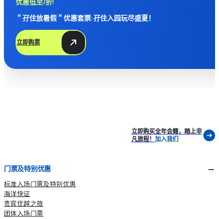
优惠低至7折!
park-x-sanrio-characters-series
日期
由即日起至售完即止
＂孖住放暑假＂优惠套票: 孖住入园玩尽盛夏！
*网店仅供应部分商品。
立即购票
游戏摊位奖品
地点
高峰乐园摊位游戏
日期
由3月下旬起陆续推出，换完即止
备注：各区奖品款式不尽相同
立即购买全年会籍，踏上非
凡旅程！
加入我们
门票及特别优惠
标准入场门票及特别优惠
海洋快证
贵宾优越之旅
团体入场门票