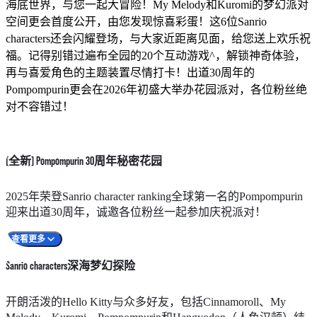
海底世界，与您一起大冒险！My Melody和Kuromi的梦幻派对
空间更会首度公开，由您发现惊喜彩蛋！这6位Sanrio
characters还会闪耀登场，与大家近距离见面，给您送上欢乐祝
福。记得别错过遍布全园的20个互动游戏^，解锁神奇体验，
再与喜爱角色的主题装置尽情打卡！出道30周年的
Pompompurin更会在2026年初盛大举办花园派对，各位粉丝绝
对不容错过！
[全新] Pompompurin 30周年秘密花园
2025年荣登Sanrio character ranking全球第一名的Pompompurin
迎来出道30周年，诚邀各位粉丝一起参加庆祝派对！
查看更多
Sanrio characters深海梦幻探险
2026年3月28日起，高峰乐园缆车站广场将化作他的秘密花
开朗活泼的Hello Kitty与众多好友，包括Cinnamoroll、My
园，超巨型的2.5米高Pompompurin充气装置抢眼登场，以慵懒