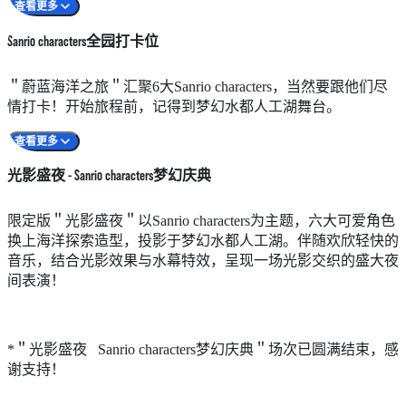
Sanrio characters深海梦幻探险内（海滨乐园）
Hangyod
地点
高峰乐园广场
查看更多
高峰乐园广场（近海洋列车高峰站）
My Melo
日期
2026年6月 6-7日、13-14日、19-21日及27-28日
Sanrio characters全园打卡位
或 Kurom
2026年7月 1日、4-5日、11-12日、18-19日及25-2
日
注：＂Sanrio Characters 游园探险卡＂之供应情况视乎园内
＂蔚蓝海洋之旅＂汇聚6大Sanrio characters，当然要跟他们尽
*请留意网站上有关Sanrio characters见面会的时间表更新。
实际库存。
情打卡！开始旅程前，记得到梦幻水都人工湖舞台。
2026年8月 1-2日、8-9日、15-16日、18-19日及22
**见面会的安排可能会根据实际营运情况进行调整，请以现场
*全年会员享额外折扣优惠。
23日
查看更多
安排为准。
时间
下午12:00、下午2:00、下午3:30、下午5:00
***6位Sanrio characters将于＂Sanrio characters见面会＂指定日
光影盛夜 - Sanrio characters梦幻庆典
期、时间及地点随机惊喜现身。
*请留意网站上有关Sanrio characters见面会的时间表更新。
**见面会的安排可能会根据实际营运情况进行调整，请以现场
与梦幻珍珠造型的Hello Kitty、My Melody、Kuromi及海星主
限定版＂光影盛夜＂以Sanrio characters为主题，六大可爱角色
安排为准。
题的Cinnamoroll、Pompompurin和Hangyodon开心留影！来到
换上海洋探索造型，投影于梦幻水都人工湖。伴随欢欣轻快的
***6位Sanrio characters将于＂Sanrio characters见面会＂指定日
海滨乐园广场，在粉色的Hello Kitty贝壳拱门下，有一颗巨型
音乐，结合光影效果与水幕特效，呈现一场光影交织的盛大夜
期、时间及地点随机惊喜现身。
的彩虹珍珠贝，快来与穿上潜水衣的Hello Kitty合影打卡，记
间表演！
录这珍贵发现！海洋列车站前还特设发光的海底布置，6位成
员在层层珊瑚礁中围成一圈，与可爱的海洋动物打招呼，欢迎
您也一起加入，跟闺蜜好友摆出俏皮姿势自拍，留下相聚的欢
*＂光影盛夜 Sanrio characters梦幻庆典＂场次已圆满结束，感
乐回忆！
谢支持！