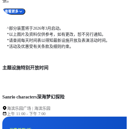
张。
来挑战赢取大奬9英寸和珍宝奖13英寸玩偶！其他奖品包括香
出，总有一款合您心意。
港海洋公园 x Sanrio characters洗漱包和水杯，粉丝出游必备。
查看更多
现凡购买满港币$500游戏摊位现金券，即可获赠Sanrio
全家出动玩转香港海洋公园，当然不可错过＂蔚蓝海洋之旅＂
characters波士顿包1个，数量有限，送完即止。
别注版成人和儿童T恤，有彩色和纯色印花设计供您挑选，亲
^部分装置将于2026年3月启动。
子出游必备！想参加＂Sanrio characters游园大作战＂，记得购
Zoda自拍亭则提供多款全新相框，带来＂蔚蓝海洋之旅＂及
*以上图片及资料仅供参考，如有更改，恕不另行通知。
买游园探险卡盲包，内含随机一款，游戏后可当作纪念品带回
My Melody & Kuromi主题设计，快跟闺蜜好友合影打卡！香港
*请查阅每天时间表以得知最新设施开放及表演活动时间。
家！各位粉丝快到园内指定纪念品店，选购心仪好物！
海洋公园更特设压币制作机，让您从8款图案中自选心仪设
*活动及优惠受有关条款及细则约束。
计，亲手压制纪念币带回家。
香港海洋公园 x Sanrio characters联乘系列奖品也已登陆园内各
主题设施特别开放时间
个游戏摊位，包括换上海星主题造型的Hangyodon和
Pompompurin以及粉红贝壳造型的Hello Kitty毛绒玩偶，其他
奖品包括香港海洋公园 x Sanrio characters拖鞋和水瓶。凡购买
满港币$500游戏摊位现金券，即可获赠一套＂Sanrio characters
10 分钟
Sanrio characters深海梦幻探险
文件夹＂（3个），数量有限，送完即止。快来挑战各个游戏
摊位，将奖品统统赢回家！
海滨乐园广场 | 海滨乐园
主题限定精品
上午 11:00 - 下午 7:00
地点
园内指定纪念品店及网店
网店
https://eshop.oceanpark.com.hk/categories/oce