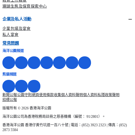
教育工作概覽
珊瑚生態及保育探索中心
企業及私人活動
企業包場及宴會
私人宴會
常見問題
海洋公園頻道
熊貓頻道
新聞公報
公園守則
網頁使用條款
收集個人資料聲明
個人資料私隱政策聲明
招標公報
版權所有 © 2026 香港海洋公園
海洋公園公司為香港稅務局註冊之慈善機構（編號： 91/2801）。
香港海洋公園 香港仔黃竹坑道一百八十號 | 電話：(852) 3923 2323 | 傳真：(852)
2873 5584