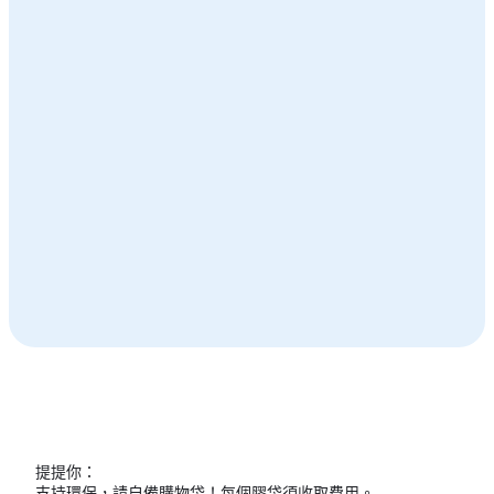
嵐灣茶座
高峰登山纜車站
高峰樂園
查看更多
提提你：
支持環保，請自備購物袋！每個膠袋須收取費用。