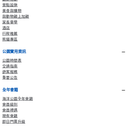
景點設施
美食與購物
與動物親上加親
家長童學
酒店
行程推薦
熊貓專區
公園實用資訊
公園時間表
交通指南
遊客服務
重要公告
全年會籍
海洋公園全年會籍
會員級別
會員禮遇
現有會籍
即日門票升級