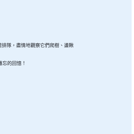
之一齊『豚豚』轉」導賞團活動門
莊之一齊『豚豚』轉」導賞團活動。
熊貓便便，了解牠們的飲食習慣，並
需排隊，盡情地觀察它們爬樹、盪鞦
養，除了學習當中的製作方法，還可
難忘的回憶！
客請先游覽其他展館及遊樂設施。