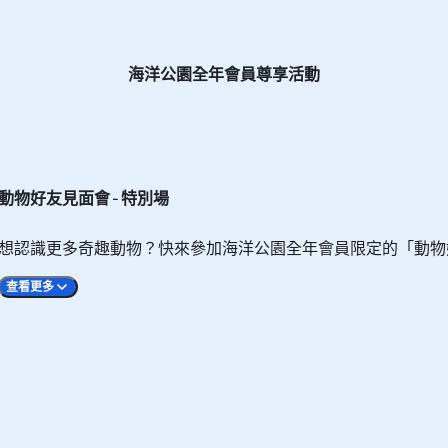
海洋公園全年會員尊享活動
禿鷲近距離見面，認識不同動物好友的獨特習性，動物護理員還
動物好友見面會 – 特別場
想認識更多奇趣動物？快來參加海洋公園全年會員限定的「動物好
查看更多
會面，或是近距離觀察不同的珊瑚，動物護理員將會為大家拆解