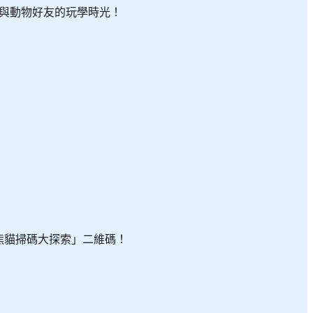
與動物好友的玩學時光！
熊貓的生活日常！我們專業的動物護
完成活動後，你更會獲得參與証書作
熊貓掃碼大探索」二維碼！
上豐富大餐外，您還有機會近距離感