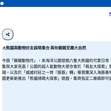
主頁
暢遊公園
所有活動
親親動物月2025
大熊貓與動物好友超萌集合 與你親親至趣大自然
今個「親親動物月」，來海洋公園發掘六隻大熊貓的可愛日常
集與大家見面！公園的超人氣動物大使亦會於「萌友大探索」
瑚，以及於「威威村莊之一齊『豚豚』轉」導賞團深入海豚基
園更嶄新推出「熊貓掃碼大探索」遊戲，集齊指定二維碼即可儲大