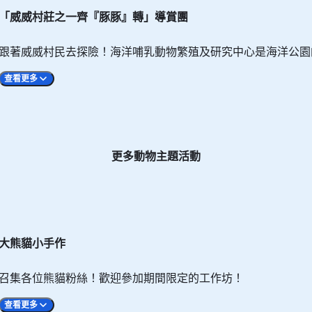
「威威村莊之一齊『豚豚』轉」導賞團
跟著威威村民去探險！海洋哺乳動物繁殖及研究中心是海洋公園
查看更多
更多動物主題活動
海豚，深度了解這班聰明「豚」友，探索基地背後的動物護理和
活動，萬勿錯過！
大熊貓小手作
召集各位熊貓粉絲！歡迎參加期間限定的工作坊！
查看更多