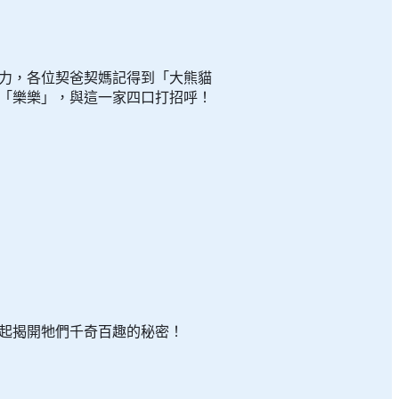
力，各位契爸契媽記得到「大熊貓
「樂樂」，與這一家四口打招呼！
見面，直擊牠們的起居生活日常。
起揭開牠們千奇百趣的秘密！