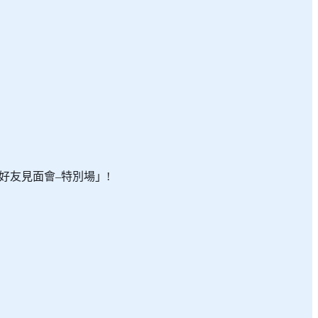
會分享照顧牠們的有趣點滴，歡迎大
友見面會–特別場」!
牠們的有趣秘密，你還可以與這班動