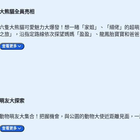
大熊貓全員亮相
六隻大熊貓可愛魅力大爆發！想一睹「家姐」、「細佬」的超萌
之旅」，沿指定路線依次探望媽媽「盈盈」、龍鳳胎寶寶和爸爸
查看更多
氣爆燈，歡迎前來與霸氣擔當的 「安安」和可愛文靜的「可可」
萌友大探索
動物萌友大集合！把握機會，與公園的動物大使近距離見面，一
查看更多