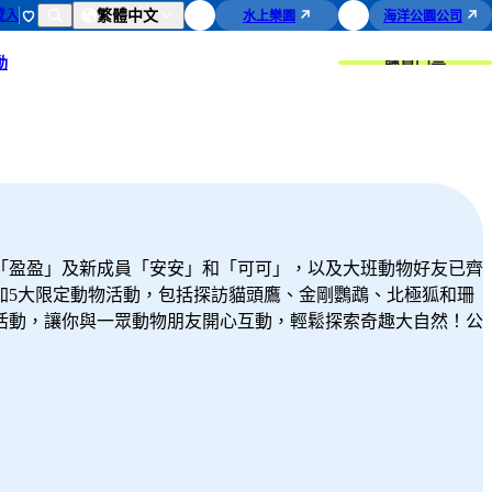
繁體中文
登入
水上樂園
海洋公園公司
購買門票
動
「盈盈」及新成員「安安」和「可可」，以及大班動物好友已齊
加5大限定動物活動，包括探訪貓頭鷹、金剛鸚鵡、北極狐和珊
活動，讓你與一眾動物朋友開心互動，輕鬆探索奇趣大自然！公