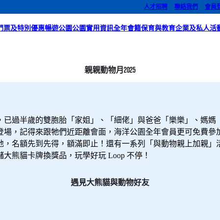
人才招聘
聯絡我們
會員
門票及特別優惠
暢遊公園
公園實用資訊
全年會籍
保育與教育
企業及私人活
親親動物月2025
，已過半歲的雙胞胎「家姐」、「細佬」與爸爸「樂樂」、媽媽
登場，記得來跟牠們近距離會面，海洋公園全年會員更可免費參
地，名額先到先得，額滿即止！還有一系列「與動物親上加親」
熊貓卡牌換獎品，玩學好玩 Loop 不停！
遇見大熊貓與動物好友