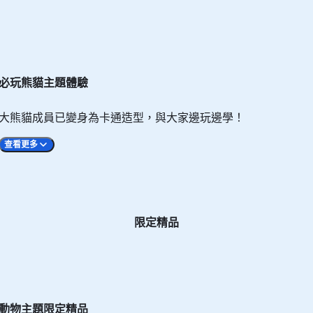
泳。只要把珊瑚魚的美食灑到水中，活潑的珊瑚魚便會馬上游到
海洋生物保育知識！
必玩熊貓主題體驗
可以實現了！快來參加「豚聚一刻」，就可於水中近距離接觸及
刻」，與聰明友善的海豚建立真摰友誼！
大熊貓成員已變身為卡通造型，與大家邊玩邊學！
查看更多
物護理員教你簡單的指令，讓你跟海豚盡情互動，更可跟海豚朋
護野外的海豚朋友！
限定精品
齊指定數量及特定卡牌更可換領豐富禮品，有機會獲得「與動物
識和參觀牠們的居所，更可以和可愛的企鵝合照，並親手餵飼牠
星道」LIVE互動劇場中，大家會化身為智勇雙全的「準奶爸
們共度的時光也定必成為你的難忘回憶。
熊貓『竹』夢之旅」，你將投入神秘奇幻的探索旅程，齊齊透過
細佬」互動合照，留住珍貴回憶！更多活動之詳情，請參閱
此處
。
，齊齊探索奇趣大自然，精彩無限FUN！
動物主題限定精品