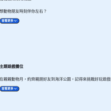
游泳高手。想見識牠們覓食時的靈活身手，參加「餵飼企鵝明星
想動物朋友時刻伴你左右？
換領地點
換領時間
查看更多
券 - 2
海濱樂園廣場 - 禮品換領處
上午10時 至 晚上7時
有調動，恕不另行通知。
法抵擋！雖然牠們看起來有點笨重，卻是靈活的游泳健將，你只
豹的特徵和奇趣習性，你還可一邊親手餵飼海豹明星，一邊欣賞
票（2張）
海濱樂園廣場 - 禮品換領處
上午10時 至 晚上7時
個別情況而作出更改或取消，恕不另行通知。
動券（1
即日：
即日：下午4時 至 下午4
望著你手上的美食！只要將小魚拋入水中，海獅朋友即會展示敏捷
冰極天地 - 北極之旅1樓
（如即日場次已額滿，遊
處預約其他日子）
貓、企鵝、水豚和熊貓等10款選擇，總有一款合你心意！ Pand
預約日後之場次：
裇，印有卡通版大熊貓「安安」、「可可」、「盈盈」、「樂樂
日即場報名，名額先到先得，額滿即止）。
主題遊戲攤位
海濱樂園廣場 - 禮品換領處
預約日後之場次：上午10
1份）
海濱樂園廣場 - 禮品換領處
上午10時 至 晚上7時
定「約會小狐獴」及「約會海豚」活動7折優惠（此優惠受條款
在親親動物月，約齊親朋好友到海洋公園，記得來挑戰好玩遊戲
1份）
海濱樂園廣場 - 禮品換領處
上午10時 至 晚上7時
查看更多
折扣優惠
「爐炭燒」餐廳或任何遊戲
「爐炭燒」餐廳：上午11
攤位
遊戲攤位：上午10時 至