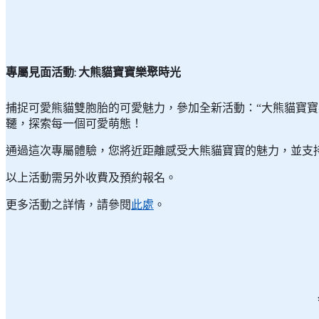
海洋公園全年會員可在指定活動日子到海洋公園全年會員
票。
海洋公園全年會員必須出示有效會員證，以索取活動門票
持「標準入場門票」的人士，亦可現場升級成為海洋公園
以上活動名額有限，先到先得，領完即止。
專屬見面活動: 大熊貓寶寶樂聚時光
威威村民會在「大熊貓『便』利紙」中教大家如何用消毒過的
活動時間表
捕捉可愛熊貓雙胞胎的可愛魅力，參加全新活動：“大熊貓寶寶
透過互動小遊戲學習保育知識；而在「窩窩頭工作室」中，你
韆，探索每一個可愛萌態！
了解熊貓的飲食喜好。大小朋友記得把握機會，投入海洋公園
注意：
通過這次專屬體驗，您將近距離感受大熊貓寶寶的魅力，並支
推廣期：2025年3月29日至6月1日（公園休園日及不適
以上活動需另外收費及預約報名。
以上活動需另外收費及預約報名。
於「動物好友見面會 - 金剛鸚鵡」及「動物好友見面會
更多活動之詳情，請參閱
此處
。
更多詳情請參閱各活動
條款及細則
。
更多活動之詳情，請參閱
此處
。
活動內容、行程、日期及報名方法可能因動物狀態或因應
如有任何爭議，將以海洋公園之最後決定為準。