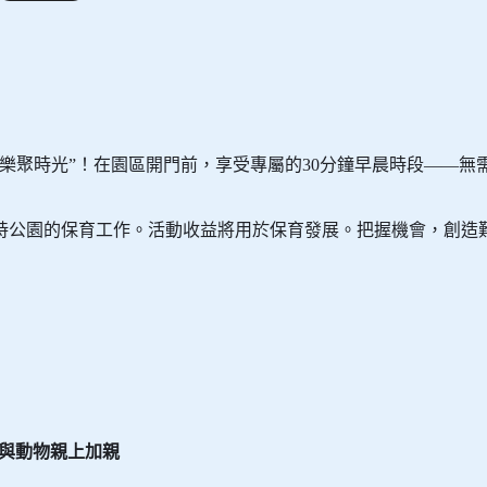
接待處領取當天的「動物好友見面會 – 特別場」及「威威村莊
兩張。
全年會員，免費參加「動物好友見面會 – 特別場」及「威威村
大熊貓的糞便製作再造紙，成為獨一無二的紀念品，通過觀察大
樂聚時光”！在園區開門前，享受專屬的30分鐘早晨時段——無
可以親手製作大熊貓喜愛的窩窩頭輔食，認識大熊貓日常所需營
大熊貓萌熱，留下最「熊」溫馨回憶！
持公園的保育工作。活動收益將用於保育發展。把握機會，創造
用日子除外）。
 - 北極狐」活動期間，該活動範圍將會暫時關閉作活動用途，遊
個別情況而作出更改或取消，恕不另行通知。
與動物親上加親