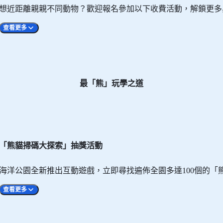
想近距離親親不同動物？歡迎報名參加以下收費活動，解鎖更多
查看更多
最「熊」玩學之道
作人員」，走進平日「遊人免進」的護理基地，超近距離觀察大
牠們有趣的特徵和習性。你更可親手為「樂樂」製作營養小食！
「熊貓掃碼大探索」抽獎活動
海洋公園全新推出互動遊戲，立即尋找遍佈全園多達100個的「
們靈敏身手蘊藏的生活智慧。除了化身成動物護理員為小狐獴送
查看更多