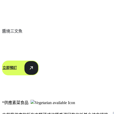
醬燒三文魚
立即預訂
*供應素菜食品