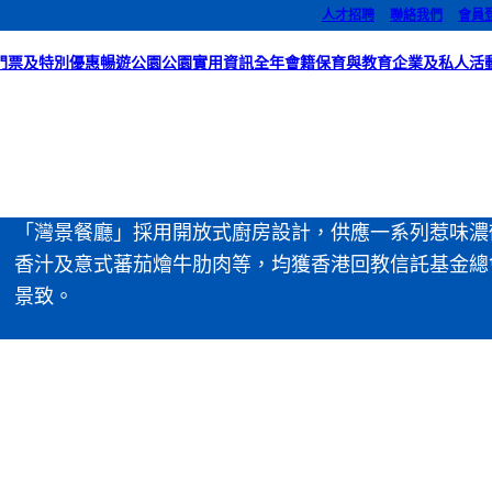
人才招聘
聯絡我們
會員
門票及特別優惠
暢遊公園
公園實用資訊
全年會籍
保育與教育
企業及私人活
「灣景餐廳」採用開放式廚房設計，供應一系列惹味濃
香汁及意式蕃茄燴牛肋肉等，均獲香港回教信託基金總
景致。