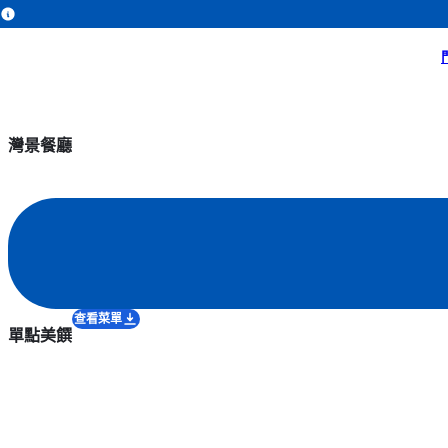
主頁
暢遊公園
美食與購物
園內餐廳
灣景餐廳
灣景餐廳
查看菜單
單點美饌