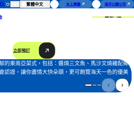
繁體中文
登入
水上樂園
海洋公園公司
購買門票
動
立即預訂
郁的東南亞菜式，包括：醬燒三文魚、馬沙文燒雞配椰
會認證，讓你盡情大快朵頤，更可飽覽海天一色的優美