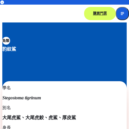
購買門票
魚類
豹紋鯊
學名
Stegostoma tigrinum
別名
大尾虎鯊、大尾虎鮫、虎鯊、厚皮鯊
身長