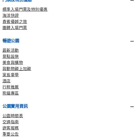
標準入場門票及特別優惠
海洋快證
貴賓優越之旅
團體入場門票
暢遊公園
最新活動
景點設施
美食與購物
與動物親上加親
家長童學
酒店
行程推薦
熊貓專區
公園實用資訊
公園時間表
交通指南
遊客服務
重要公告