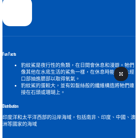
Fun Facts
豹紋鯊是夜行性的魚類，在日間會休息和漫遊。牠們
像其他在水底生活的鯊魚一樣，在休息時能將海水經
口部抽進腮部以取得氧氣。
豹紋鯊的蛋較大，並有如髮絲般的纖維構造將牠們連
接在石頭或珊瑚上。
Distribution
印度洋和太平洋西部的沿岸海域，包括南非、印度、中國、澳
洲等國家的海域